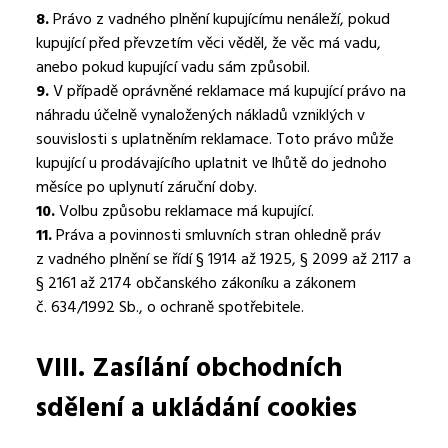
8.
Právo z vadného plnění kupujícímu nenáleží, pokud
kupující před převzetím věci věděl, že věc má vadu,
anebo pokud kupující vadu sám způsobil.
9.
V případě oprávněné reklamace má kupující právo na
náhradu účelně vynaložených nákladů vzniklých v
souvislosti s uplatněním reklamace. Toto právo může
kupující u prodávajícího uplatnit ve lhůtě do jednoho
měsíce po uplynutí záruční doby.
10.
Volbu způsobu reklamace má kupující.
11.
Práva a povinnosti smluvních stran ohledně práv
z vadného plnění se řídí § 1914 až 1925, § 2099 až 2117 a
§ 2161 až 2174 občanského zákoníku a zákonem
č. 634/1992 Sb., o ochraně spotřebitele.
VIII.
Zasílání obchodních
sdělení a ukládání cookies