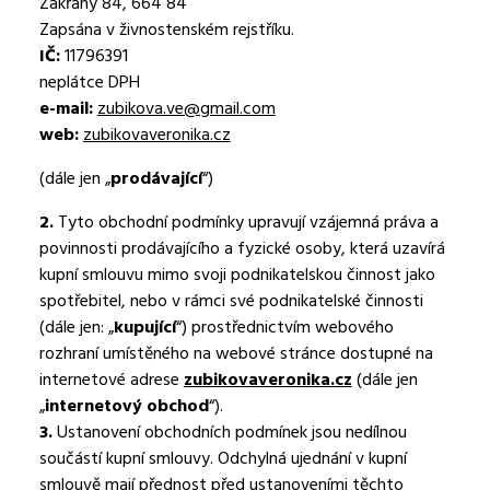
Zakřany 84, 664 84
Zapsána v živnostenském rejstříku.
IČ:
11796391
neplátce DPH
e-mail:
zubikova.ve@gmail.com
web:
zubikovaveronika.cz
(dále jen „
prodávající
“)
2.
Tyto obchodní podmínky upravují vzájemná práva a
povinnosti prodávajícího a fyzické osoby, která uzavírá
kupní smlouvu mimo svoji podnikatelskou činnost jako
spotřebitel, nebo v rámci své podnikatelské činnosti
(dále jen: „
kupující
“) prostřednictvím webového
rozhraní umístěného na webové stránce dostupné na
internetové adrese
zubikovaveronika.cz
(dále jen
„
internetový obchod
“).
3.
Ustanovení obchodních podmínek jsou nedílnou
součástí kupní smlouvy. Odchylná ujednání v kupní
smlouvě mají přednost před ustanoveními těchto