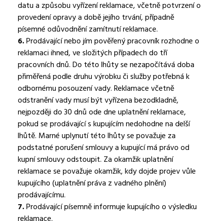
datu a způsobu vyřízení reklamace, včetně potvrzení o
provedení opravy a době jejího trvání, případně
písemné odůvodnění zamítnutí reklamace.
6.
Prodávající nebo jím pověřený pracovník rozhodne o
reklamaci ihned, ve složitých případech do tří
pracovních dnů. Do této lhůty se nezapočítává doba
přiměřená podle druhu výrobku či služby potřebná k
odbornému posouzení vady. Reklamace včetně
odstranění vady musí být vyřízena bezodkladně,
nejpozději do 30 dnů ode dne uplatnění reklamace,
pokud se prodávající s kupujícím nedohodne na delší
lhůtě. Marné uplynutí této lhůty se považuje za
podstatné porušení smlouvy a kupující má právo od
kupní smlouvy odstoupit. Za okamžik uplatnění
reklamace se považuje okamžik, kdy dojde projev vůle
kupujícího (uplatnění práva z vadného plnění)
prodávajícímu.
7.
Prodávající písemně informuje kupujícího o výsledku
reklamace.