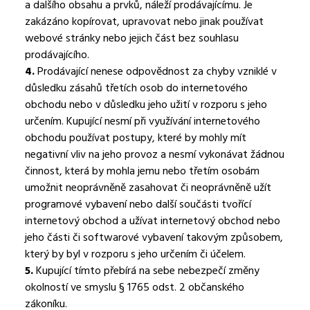
a dalšího obsahu a prvků, náleží prodávajícímu. Je
zakázáno kopírovat, upravovat nebo jinak používat
webové stránky nebo jejich část bez souhlasu
prodávajícího.
4.
Prodávající nenese odpovědnost za chyby vzniklé v
důsledku zásahů třetích osob do internetového
obchodu nebo v důsledku jeho užití v rozporu s jeho
určením. Kupující nesmí při využívání internetového
obchodu používat postupy, které by mohly mít
negativní vliv na jeho provoz a nesmí vykonávat žádnou
činnost, která by mohla jemu nebo třetím osobám
umožnit neoprávněně zasahovat či neoprávněně užít
programové vybavení nebo další součásti tvořící
internetový obchod a užívat internetový obchod nebo
jeho části či softwarové vybavení takovým způsobem,
který by byl v rozporu s jeho určením či účelem.
5.
Kupující tímto přebírá na sebe nebezpečí změny
okolností ve smyslu § 1765 odst. 2 občanského
zákoníku.