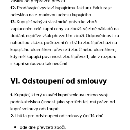
zásilku od přepravce převzít.
12.
Prodávající vystaví kupujícímu fakturu. Faktura je
odeslána na e-mailovou adresu kupujícího.
13.
Kupující nabývá vlastnické právo ke zboží
zaplacením celé kupní ceny za zboží, včetně nákladů na
dodání, nejdříve však převzetím zboží. Odpovědnost za
nahodilou zkázu, poškození či ztrátu zboží přechází na
kupujícího okamžikem převzetí zboží nebo okamžikem,
kdy měl kupující povinnost zboží převzít, ale v rozporu
s kupní smlouvou tak neučinil.
VI.
Odstoupení od smlouvy
1.
Kupující, který uzavřel kupní smlouvu mimo svoji
podnikatelskou činnost jako spotřebitel, má právo od
kupní smlouvy odstoupit.
2.
Lhůta pro odstoupení od smlouvy činí 14 dnů
ode dne převzetí zboží,