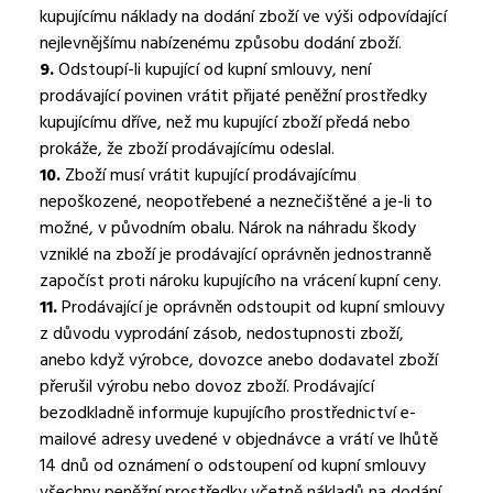
kupujícímu náklady na dodání zboží ve výši odpovídající
nejlevnějšímu nabízenému způsobu dodání zboží.
9.
Odstoupí-li kupující od kupní smlouvy, není
prodávající povinen vrátit přijaté peněžní prostředky
kupujícímu dříve, než mu kupující zboží předá nebo
prokáže, že zboží prodávajícímu odeslal.
10.
Zboží musí vrátit kupující prodávajícímu
nepoškozené, neopotřebené a neznečištěné a je-li to
možné, v původním obalu. Nárok na náhradu škody
vzniklé na zboží je prodávající oprávněn jednostranně
započíst proti nároku kupujícího na vrácení kupní ceny.
11.
Prodávající je oprávněn odstoupit od kupní smlouvy
z důvodu vyprodání zásob, nedostupnosti zboží,
anebo když výrobce, dovozce anebo dodavatel zboží
přerušil výrobu nebo dovoz zboží. Prodávající
bezodkladně informuje kupujícího prostřednictví e-
mailové adresy uvedené v objednávce a vrátí ve lhůtě
14 dnů od oznámení o odstoupení od kupní smlouvy
všechny peněžní prostředky včetně nákladů na dodání,