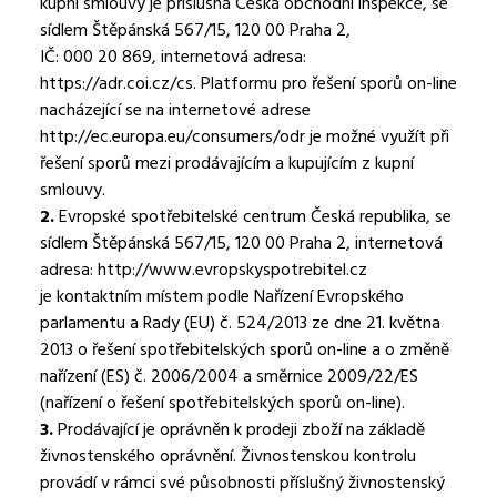
kupní smlouvy je příslušná Česká obchodní inspekce, se
sídlem Štěpánská 567/15, 120 00 Praha 2,
IČ: 000 20 869, internetová adresa:
https://adr.coi.cz/cs. Platformu pro řešení sporů on-line
nacházející se na internetové adrese
http://ec.europa.eu/consumers/odr je možné využít při
řešení sporů mezi prodávajícím a kupujícím z kupní
smlouvy.
2.
Evropské spotřebitelské centrum Česká republika, se
sídlem Štěpánská 567/15, 120 00 Praha 2, internetová
adresa: http://www.evropskyspotrebitel.cz
je kontaktním místem podle Nařízení Evropského
parlamentu a Rady (EU) č. 524/2013 ze dne 21. května
2013 o řešení spotřebitelských sporů on-line a o změně
nařízení (ES) č. 2006/2004 a směrnice 2009/22/ES
(nařízení o řešení spotřebitelských sporů on-line).
3.
Prodávající je oprávněn k prodeji zboží na základě
živnostenského oprávnění. Živnostenskou kontrolu
provádí v rámci své působnosti příslušný živnostenský