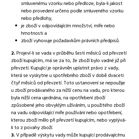
smluvenému vzorku nebo předloze, byla-li jakost
nebo provedení určeno podle smluveného vzorku
nebo předlohy,
je zboží v odpovídajícím množství, míře nebo
hmotnosti a
zboží vyhovuje požadavkům právních předpisů.
2.
Projeví-li se vada v průběhu šesti měsíců od převzetí
zboží kupujícím, má se za to, že zboží bylo vadné již při
převzetí. Kupující je oprávněn uplatnit právo z vady,
která se vyskytne u spotřebního zboží v době dvaceti
čtyř měsíců od převzetí. Toto ustanovení se nepoužije
u zboží prodávaného za nižší cenu na vadu, pro kterou
byla nižší cena ujednána, na opotřebení zboží
způsobené jeho obvyklým užíváním, u použitého zboží
na vadu odpovídající míře používání nebo opotřebení,
kterou zboží mělo při převzetí kupujícím, nebo vyplývá-
li to z povahy zboží.
3.
V případě výskytu vady může kupující prodávajícímu