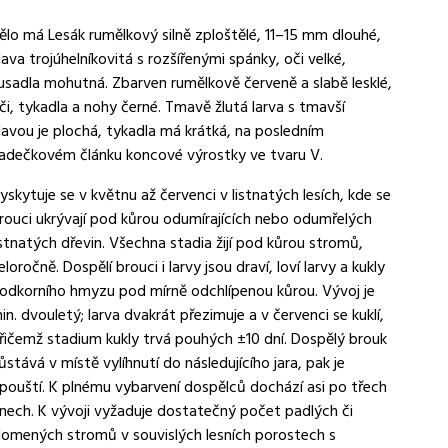
ělo má Lesák rumělkový silně zploštělé, 11–15 mm dlouhé,
lava trojúhelníkovitá s rozšířenými spánky, oči velké,
usadla mohutná. Zbarven rumělkově červeně a slabě lesklé,
či, tykadla a nohy černé. Tmavě žlutá larva s tmavší
lavou je plochá, tykadla má krátká, na posledním
adečkovém článku koncové výrostky ve tvaru V.
yskytuje se v květnu až červenci v listnatých lesích, kde se
rouci ukrývají pod kůrou odumírajících nebo odumřelých
istnatých dřevin. Všechna stadia žijí pod kůrou stromů,
eloročně. Dospělí brouci i larvy jsou draví, loví larvy a kukly
odkorního hmyzu pod mírně odchlípenou kůrou. Vývoj je
in. dvouletý; larva dvakrát přezimuje a v červenci se kuklí,
řičemž stadium kukly trvá pouhých ±10 dní. Dospělý brouk
ůstává v místě vylíhnutí do následujícího jara, pak je
pouští. K plnému vybarvení dospělců dochází asi po třech
nech. K vývoji vyžaduje dostatečný počet padlých či
lomených stromů v souvislých lesních porostech s