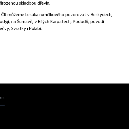
řirozenou skladbou dřevin.
 ČR můžeme Lesáka rumělkového pozorovat v Beskydech,
odyjí, na Šumavě, v Bílých Karpatech, Pododří, povodí
ečvy, Svratky i Polabí.
ies