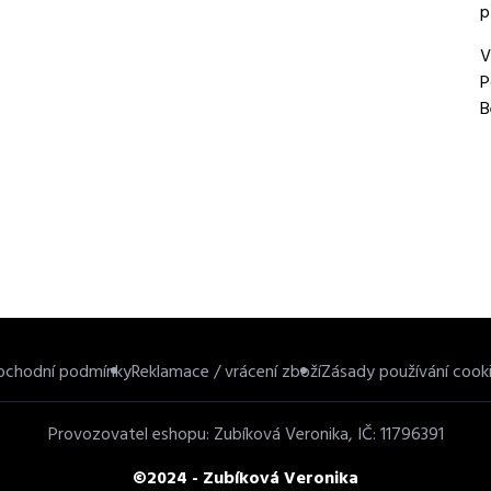
p
V
P
B
bchodní podmínky
Reklamace / vrácení zboží
Zásady používání cook
Provozovatel eshopu: Zubíková Veronika, IČ: 11796391
©2024 - Zubíková Veronika