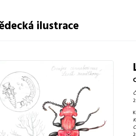
ědecká ilustrace
C
Č
2
K
K
C
2