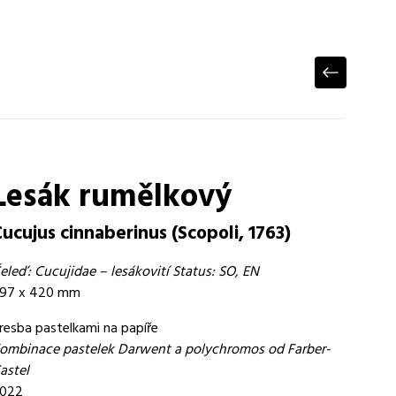
Lesák rumělkový
ucujus cinnaberinus (Scopoli, 1763)
eleď: Cucujidae – lesákovití Status: SO, EN
97 x 420 mm
resba pastelkami na papíře
ombinace pastelek Darwent a polychromos od Farber-
astel
022