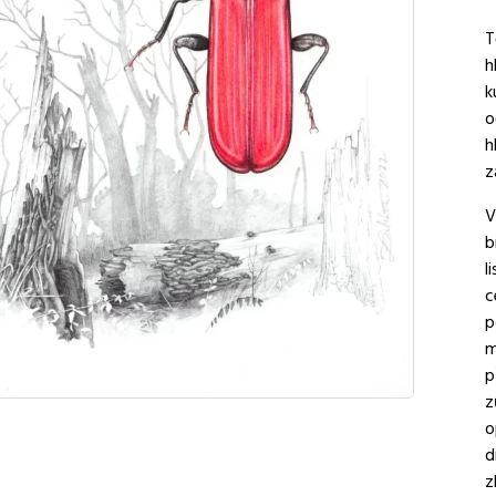
T
h
k
o
h
z
V
b
l
c
p
m
p
z
o
d
z